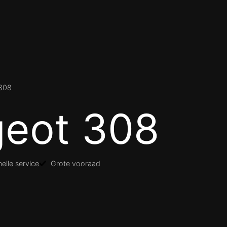
308
eot 308
elle service
Grote vooraad