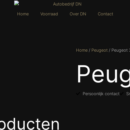
Home
Voorraad
Over DN
Contact
Home
/
Peugeot
/ Peugeot 
Peug
Persoonlijk contact
Sn
roducten